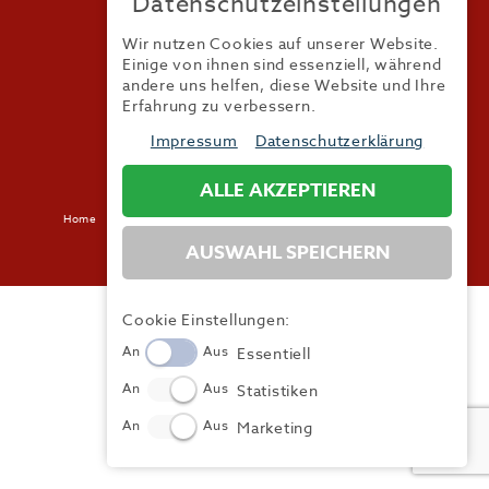
Datenschutzeinstellungen
Wir nutzen Cookies auf unserer Website.
Einige von ihnen sind essenziell, während
Tel.:
+49 (0) 821 / 99 82 34 40
andere uns helfen, diese Website und Ihre
Fax:
+49 (0) 821 / 99 82 34 41
Erfahrung zu verbessern.
Mail:
info@trendyone.de
Impressum
Datenschutzerklärung
ALLE AKZEPTIEREN
Home
Kontakt
Impressum
Datenschutz
AGB
Mediadaten
AUSWAHL SPEICHERN
Cookie Einstellungen:
An
Aus
Essentiell
An
Aus
Statistiken
An
Aus
Marketing