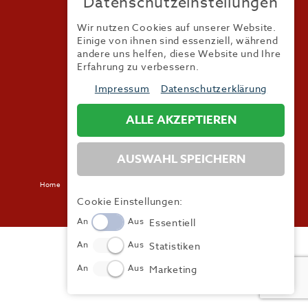
Datenschutzeinstellungen
Wir nutzen Cookies auf unserer Website.
Ad can do GmbH & Co. KG
Kurzes Geländ 8 a | 86156 Augsburg
Einige von ihnen sind essenziell, während
andere uns helfen, diese Website und Ihre
Erfahrung zu verbessern.
Impressum
Datenschutzerklärung
Tel.:
+49 (0) 821 / 99 82 34 40
Fax:
+49 (0) 821 / 99 82 34 41
Mail:
info@trendyone.de
ALLE AKZEPTIEREN
AUSWAHL SPEICHERN
Home
Kontakt
Impressum
Datenschutz
AGB
Mediadaten
Cookie Einstellungen:
An
Aus
Essentiell
An
Aus
Statistiken
An
Aus
Marketing